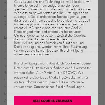
konnten sich die Besucher*innen an einem Infostand
Cookies und ähnliche Technologien, mit Hilfe derer wir
Informationen auf Ihrem Endgerät abrufen oder
über die aktuellen Förderprogramme informieren.
speichern können, um z.B. die gewünschte Funktion der
Webseite zu gewährleisten und Ihr Nutzungserlebnis
Außerdem wurden Spaziergänge zu drei Projekten des
zu steigern. Die erforderlichen Technologien sorgen
dafür, dass bei Ihrem Besuch alle Services sicher, stabil
Gebietes angeboten.
und reibungslos funktionieren. Einige von ihnen sind
essenziell (z.B. für die Speicherung Ihrer Cookie-
Einstellungen), während andere uns helfen unser
Onlineangebot zu verbessern. Zusätzliche Cookies,
Lebendige Zentren Luisenstadt:
die durch die Dienste anderer Anbieter zur
Bereitstellung und den Betrieb von Funktionen und
Im LZ Luisenstadt stand der Tag der Städtebauförderung
Diensten nötig sind, werden nur mit Ihrer Zustimmung
verwendet. Sie können jederzeit Ihre Einwilligung
im Zeichen einer Führung über das Bethaniengelände
widerrufen oder anpassen.
mit Einblicken in die denkmalgeschützten
Ihre Einwilligung umfasst, dass durch Cookies erhobene
Beamtenwohnhäuser Mariannenplatz 1 und 3, die
Daten durch Drittanbieter außerhalb der EU verarbeitet
derzeit saniert werden und künftig beide von sozialen
werden dürfen (Art. 49 Abs. 1 lit. a DSGVO). Wir
setzen keine Cookies zu Marketing-Zwecken ein. Für
Einrichtungen genutzt werden. Die bauleitende
weitere Informationen zu den auf dieser Webseite
Architektin Dana Maroske (SDARC) führte 23
verwendeten Cookies öffnen Sie die Einstellungen.
Teilnehmende aus Nachbarschaft, Fachpublikum sowie
Vertreter*innen von SenStadt und Bezirk durch die
ALLE COOKIES ZULASSEN