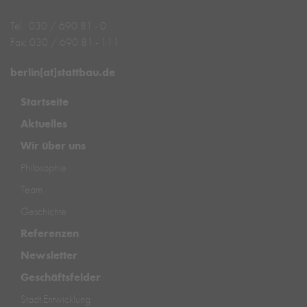
Tel.: 030 / 690 81 - 0
Fax: 030 / 690 81 - 111
berlin[at]stattbau.de
Startseite
Aktuelles
Wir über uns
Philosophie
Team
Geschichte
Referenzen
Newsletter
Geschäftsfelder
Stadt.Entwicklung