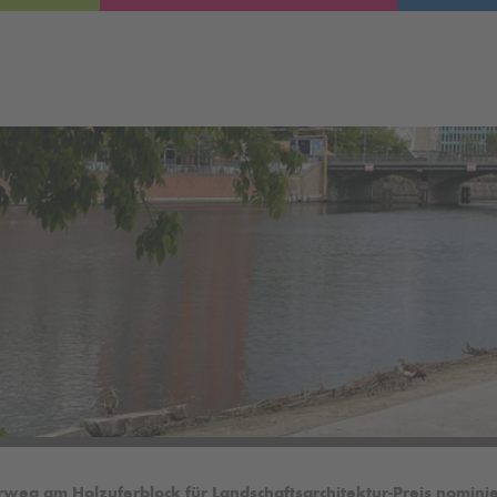
rweg am Holzuferblock für Landschaftsarchitektur-Preis nominie