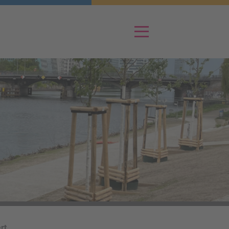
Menü
rt