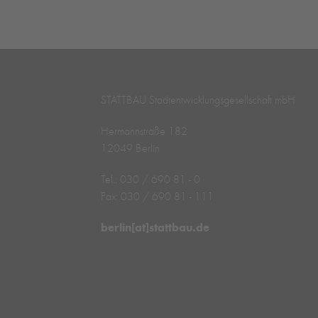
STATTBAU Stadtentwicklungs­­gesellschaft mbH
Hermannstraße 182
12049 Berlin
Tel.: 030 / 690 81 - 0
Fax: 030 / 690 81 - 111
berlin[at]stattbau.de