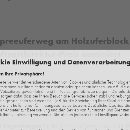
Spreeuferweg am Holzuferblock 
tsarchitektur-Preis nominiert
kie Einwilligung und Datenverarbeitun
026
en Ihre Privatsphäre!
ite verwendet verschiedene Arten von Cookies und ähnliche Technologien,
ormationen auf Ihrem Endgerät abrufen oder speichern können, um z.B. die 
Webseite zu gewährleisten und Ihr Nutzungserlebnis zu steigern. Die erford
sorgen dafür, dass bei Ihrem Besuch alle Services sicher, stabil und reibungs
preeuferweg am Holzuferblock in Mitte“ mit den Landschaf
 Einige von ihnen sind essenziell (z.B. für die Speicherung Ihrer Cookie-Einste
e uns helfen unser Onlineangebot zu verbessern. Zusätzliche Cookies, die
erlin-Brandenburgischen Landschaftsarchitektur-Preis nominie
er Anbieter zur Bereitstellung und den Betrieb von Funktionen und Diensten 
t Ihrer Zustimmung verwendet. Sie können jederzeit Ihre Einwilligung wider
5 Einreichungen
21 P
hat die Jury in ihrer ersten Sitzung