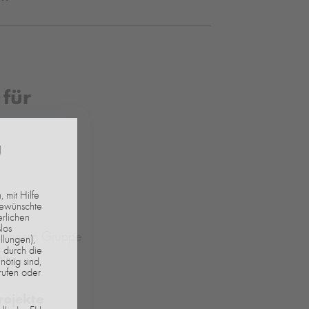
für
g
 mit Hilfe
gewünschte
erlichen
los
tsplanern Gruppe
llungen),
 durch die
rt.
nötig sind,
rufen oder
rojekte