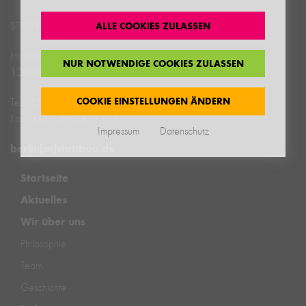
ALLE COOKIES ZULASSEN
STATTBAU Stadtentwicklungs­­gesellschaft mbH
Hermannstraße 182
NUR NOTWENDIGE COOKIES ZULASSEN
12049 Berlin
COOKIE EINSTELLUNGEN ÄNDERN
Tel.: 030 / 690 81 - 0
Fax: 030 / 690 81 - 111
Impressum
Datenschutz
berlin[at]stattbau.de
Startseite
Aktuelles
Wir über uns
Philosophie
Team
Geschichte