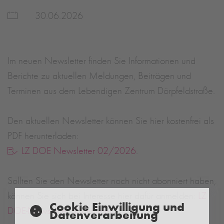
30.06.2026
Im neuen Newsletter finden Sie Informationen und
Berichte zu aktuellen Meldungen, Beiträgen und
Terminen aus dem Lebendigen Zentrum Dörpfeldstraße.
Den aktuellen Newsletter können Sie hier kostenfrei als
PDF herunterladen:
LZ DOE Newsletter 02/2026
.
Sollten Sie den Newsletter noch nicht abonniert haben,
können Sie sich bei Interesse hier dafür anmelden:
LZ
Cookie Einwilligung und
DOE-Newsletter abonnieren
Datenverarbeitung