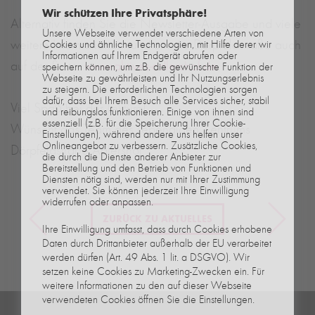
Wir schützen Ihre Privatsphäre!
Alternativ finden Sie die Newsletter-Ausgabe und viele
Unsere Webseite verwendet verschiedene Arten von
weitere Informationen rund um die Dörpfeldstraße auch
Cookies und ähnliche Technologien, mit Hilfe derer wir
Informationen auf Ihrem Endgerät abrufen oder
auf der Seite:
www.aktives-adlershof.de
.
speichern können, um z.B. die gewünschte Funktion der
Webseite zu gewährleisten und Ihr Nutzungserlebnis
zu steigern. Die erforderlichen Technologien sorgen
dafür, dass bei Ihrem Besuch alle Services sicher, stabil
Viel Spaß bei der Lektüre!
und reibungslos funktionieren. Einige von ihnen sind
essenziell (z.B. für die Speicherung Ihrer Cookie-
Wünscht das Team des Lebendigen Zentrums
Einstellungen), während andere uns helfen unser
Onlineangebot zu verbessern. Zusätzliche Cookies,
Dörpfeldstraße Adlershof.
die durch die Dienste anderer Anbieter zur
Bereitstellung und den Betrieb von Funktionen und
Diensten nötig sind, werden nur mit Ihrer Zustimmung
verwendet. Sie können jederzeit Ihre Einwilligung
widerrufen oder anpassen.
ZURÜCK ZU AKTUELLES
Ihre Einwilligung umfasst, dass durch Cookies erhobene
Daten durch Drittanbieter außerhalb der EU verarbeitet
werden dürfen (Art. 49 Abs. 1 lit. a DSGVO). Wir
setzen keine Cookies zu Marketing-Zwecken ein. Für
weitere Informationen zu den auf dieser Webseite
verwendeten Cookies öffnen Sie die Einstellungen.