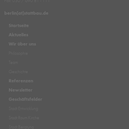
Fax: 030 / 690 81 - 111
berlin[at]stattbau.de
Startseite
Aktuelles
Wir über uns
Philosophie
Team
Geschichte
Referenzen
Newsletter
Geschäftsfelder
Stadt.Entwicklung
Stadt.Raum.Kirche
Stadt.Beratung