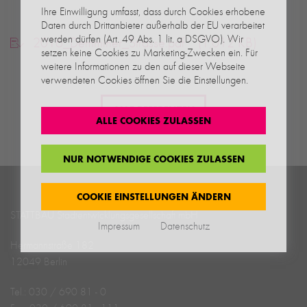
Ihre Einwilligung umfasst, dass durch Cookies erhobene
Daten durch Drittanbieter außerhalb der EU verarbeitet
werden dürfen (Art. 49 Abs. 1 lit. a DSGVO). Wir
2016_Demminer_Strasse.pdf
(1,012 KB)
setzen keine Cookies zu Marketing-Zwecken ein. Für
weitere Informationen zu den auf dieser Webseite
verwendeten Cookies öffnen Sie die Einstellungen.
ALLE REFERENZEN
ALLE COOKIES ZULASSEN
NUR NOTWENDIGE COOKIES ZULASSEN
COOKIE EINSTELLUNGEN ÄNDERN
STATTBAU Stadtentwicklungs­­gesellschaft mbH
Impressum
Datenschutz
Hermannstraße 182
12049 Berlin
Tel.: 030 / 690 81 - 0