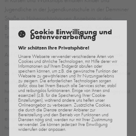
In Kursen und Workshops erhalten Kinder und
Jugendliche in der Jugendkunstschule in der Demminer
Straße in Hohenschönhausen Angebote in den
Bereichen Bildhauerei, Malerei, Grafik, Keramik,
Cookie Einwilligung und
Datenverarbeitung
Textilkunst, Fotografie, digitale Bildbearbeitung und
mehr.
Wir schützen Ihre Privatsphäre!
Auf Grund des hohen Bedarfs an Kitaplätzen wurde
Unsere Webseite verwendet verschiedene Arten von
Cookies und ähnliche Technologien, mit Hilfe derer wir
der hintere Gebäudeteil im Programm Stadtumbau Ost
Informationen auf Ihrem Endgerät abrufen oder
speichern können, um z.B. die gewünschte Funktion der
zu einer Kindertagesstätte umgebaut. Die verbleibende
Webseite zu gewährleisten und Ihr Nutzungserlebnis
zu steigern. Die erforderlichen Technologien sorgen
straßenseitige Jugendkunstschule wird saniert und
dafür, dass bei Ihrem Besuch alle Services sicher, stabil
heutigen Bedürfnissen behindertenfreundlich angepasst.
und reibungslos funktionieren. Einige von ihnen sind
essenziell (z.B. für die Speicherung Ihrer Cookie-
Die Haustechnik wird erneuert, es wird
Einstellungen), während andere uns helfen unser
Onlineangebot zu verbessern. Zusätzliche Cookies,
wärmegedämmt, und es werden neue Fenster
die durch die Dienste anderer Anbieter zur
Bereitstellung und den Betrieb von Funktionen und
eingebaut. Im Inneren werden die Flächen den
Diensten nötig sind, werden nur mit Ihrer Zustimmung
verwendet. Sie können jederzeit Ihre Einwilligung
heutigen Bedürfnissen entsprechend umgebaut.
widerrufen oder anpassen.