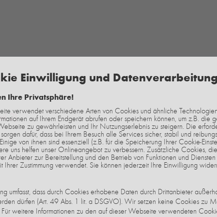
kie Einwilligung und Datenverarbeitun
il 1)
en Ihre Privatsphäre!
ite verwendet verschiedene Arten von Cookies und ähnliche Technologien,
il 2)
ormationen auf Ihrem Endgerät abrufen oder speichern können, um z.B. die 
Webseite zu gewährleisten und Ihr Nutzungserlebnis zu steigern. Die erford
sorgen dafür, dass bei Ihrem Besuch alle Services sicher, stabil und reibungs
 Einige von ihnen sind essenziell (z.B. für die Speicherung Ihrer Cookie-Einste
e uns helfen unser Onlineangebot zu verbessern. Zusätzliche Cookies, die
er Anbieter zur Bereitstellung und den Betrieb von Funktionen und Diensten 
t Ihrer Zustimmung verwendet. Sie können jederzeit Ihre Einwilligung wider
gung umfasst, dass durch Cookies erhobene Daten durch Drittanbieter außerh
erden dürfen (Art. 49 Abs. 1 lit. a DSGVO). Wir setzen keine Cookies zu M
Für weitere Informationen zu den auf dieser Webseite verwendeten Cookie