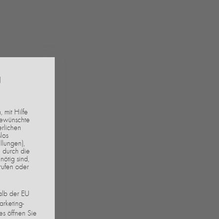
g
 mit Hilfe
gewünschte
erlichen
los
llungen),
 durch die
nötig sind,
rufen oder
alb der EU
arketing-
s öffnen Sie