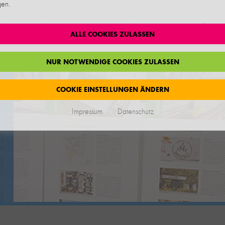
gen.
icklung
Sanierungsmanagement Green Moabit
Green 
ALLE COOKIES ZULASSEN
NUR NOTWENDIGE COOKIES ZULASSEN
COOKIE EINSTELLUNGEN ÄNDERN
Impressum
Datenschutz