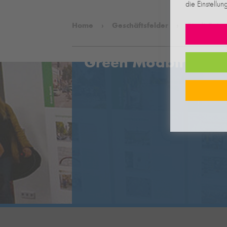
die Einstellun
Home
Geschäftsfelder
Stadt.Entw
Green Moabit