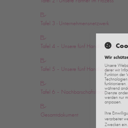
Tafel 2 - Unsere Partner im Prozess
Tafel 3 - Unternehmensnetzwerk
Coo
Tafel 4 – Unsere fünf Handlungsfelder (Te
Wir schütz
Unsere Webse
Tafel 5 – Unsere fünf Handlungsfelder (Te
derer wir Inf
Funktion der 
Technologien 
funktionieren.
während ander
Tafel 6 – Nachbarschaftsfond
Dienste ander
werden nur mi
anpassen.
Ihre Einwilli
Gesamtdokument
verarbeitet w
Zwecken ein. 