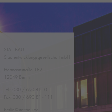
STATTBAU
Stadtentwicklungsgesellschaft mbH
Hermannstraße 182
12049 Berlin
Tel.: 030 / 690 81 - 0
Fax: 030 / 690 81 - 111
berlin@stattbau.de