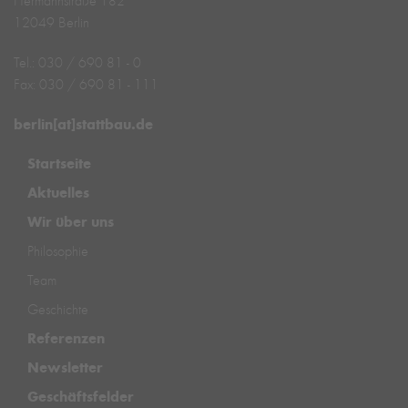
Hermannstraße 182
12049 Berlin
Tel.: 030 / 690 81 - 0
Fax: 030 / 690 81 - 111
berlin[at]stattbau.de
Startseite
Aktuelles
Wir über uns
Philosophie
Team
Geschichte
Referenzen
Newsletter
Geschäftsfelder